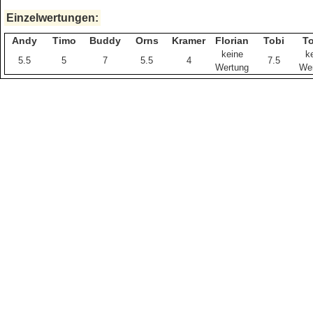
Einzelwertungen:
Andy
Timo
Buddy
Orns
Kramer
Florian
Tobi
T
keine
k
5.5
5
7
5.5
4
7.5
Wertung
We