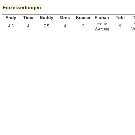
Einzelwertungen:
Andy
Timo
Buddy
Orns
Kramer
Florian
Tobi
keine
4.5
4
7.5
4
5
9
Wertung
W