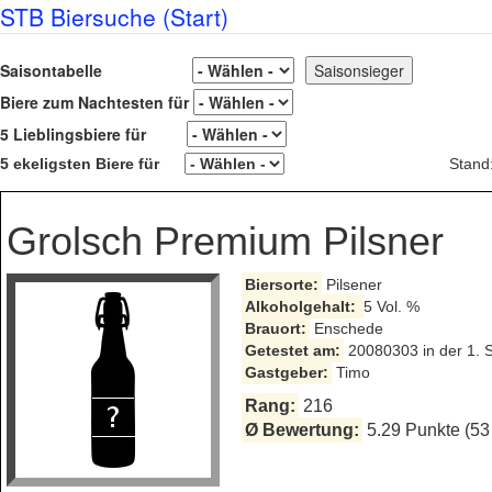
STB Biersuche (Start)
Saisontabelle
Biere zum Nachtesten für
5 Lieblingsbiere für
5 ekeligsten Biere für
Stand
Grolsch Premium Pilsner
Biersorte:
Pilsener
Alkoholgehalt:
5 Vol. %
Brauort:
Enschede
Getestet am:
20080303 in der 1. 
Gastgeber:
Timo
Rang:
216
Ø Bewertung:
5.29 Punkte (53