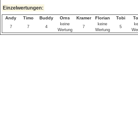
Einzelwertungen:
Andy
Timo
Buddy
Orns
Kramer
Florian
Tobi
To
keine
keine
ke
7
7
4
7
5
Wertung
Wertung
Wer