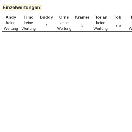
Einzelwertungen:
Andy
Timo
Buddy
Orns
Kramer
Florian
Tobi
keine
keine
keine
keine
4
3
7.5
Wertung
Wertung
Wertung
Wertung
W