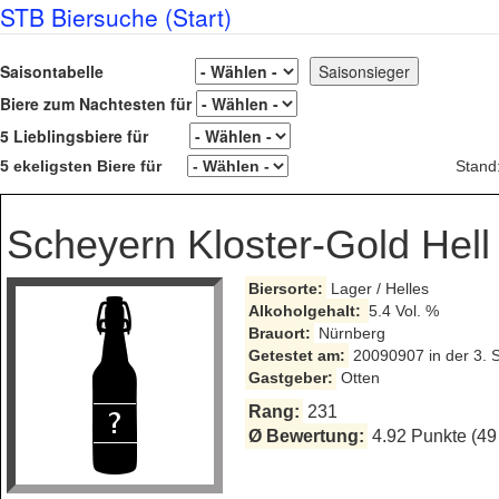
STB Biersuche (Start)
Saisontabelle
Biere zum Nachtesten für
5 Lieblingsbiere für
5 ekeligsten Biere für
Stand
Scheyern Kloster-Gold Hell
Biersorte:
Lager / Helles
Alkoholgehalt:
5.4 Vol. %
Brauort:
Nürnberg
Getestet am:
20090907 in der 3. 
Gastgeber:
Otten
Rang:
231
Ø Bewertung:
4.92 Punkte (49