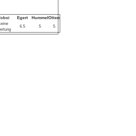
Tobsi
Egert
Hummel
Otten
keine
6.5
5
5
ertung