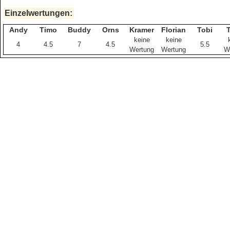
Einzelwertungen:
Andy
Timo
Buddy
Orns
Kramer
Florian
Tobi
keine
keine
4
4.5
7
4.5
5.5
Wertung
Wertung
W