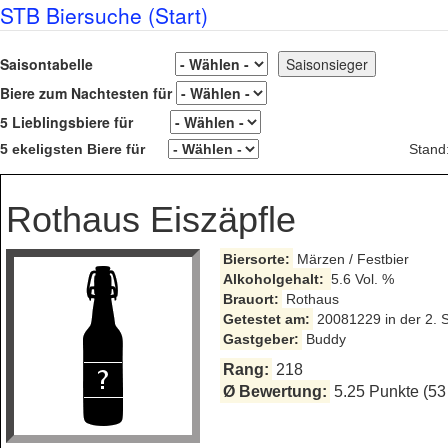
STB Biersuche (Start)
Saisontabelle
Biere zum Nachtesten für
5 Lieblingsbiere für
5 ekeligsten Biere für
Stand
Rothaus Eiszäpfle
Biersorte:
Märzen / Festbier
Alkoholgehalt:
5.6 Vol. %
Brauort:
Rothaus
Getestet am:
20081229 in der 2. 
Gastgeber:
Buddy
Rang:
218
Ø Bewertung:
5.25 Punkte (53