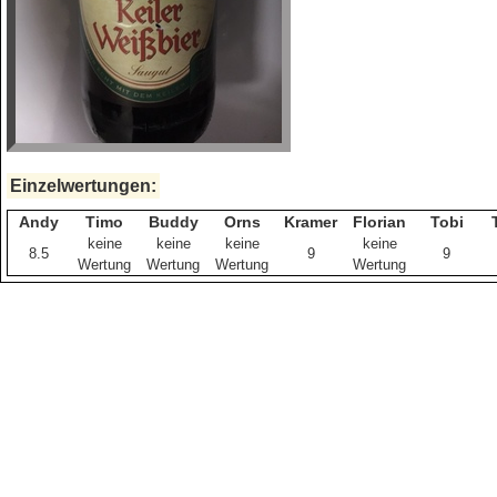
Einzelwertungen:
Andy
Timo
Buddy
Orns
Kramer
Florian
Tobi
keine
keine
keine
keine
8.5
9
9
Wertung
Wertung
Wertung
Wertung