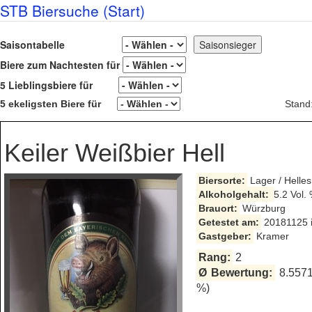
STB Biersuche (Start)
Saisontabelle
Biere zum Nachtesten für
5 Lieblingsbiere für
5 ekeligsten Biere für
Stand
Keiler Weißbier Hell
Biersorte:
Lager / Helles
Alkoholgehalt:
5.2 Vol.
Brauort:
Würzburg
Getestet am:
20181125 i
Gastgeber:
Kramer
Rang:
2
Ø Bewertung:
8.5571
%)