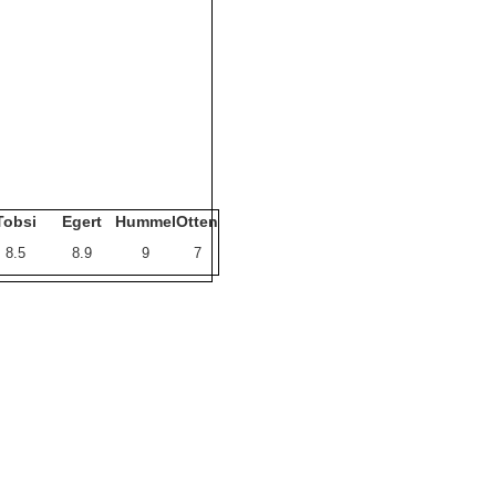
Tobsi
Egert
Hummel
Otten
8.5
8.9
9
7