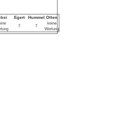
obsi
Egert
Hummel
Otten
eine
keine
7
7
rtung
Wertung