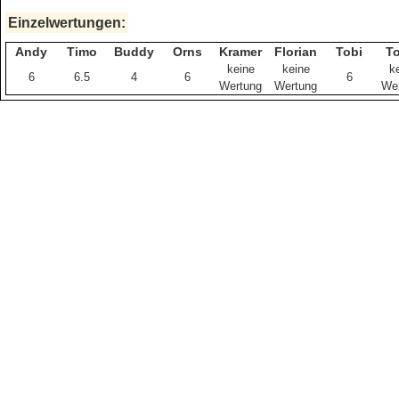
Einzelwertungen:
Andy
Timo
Buddy
Orns
Kramer
Florian
Tobi
T
keine
keine
k
6
6.5
4
6
6
Wertung
Wertung
We