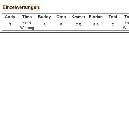
Einzelwertungen:
Andy
Timo
Buddy
Orns
Kramer
Florian
Tobi
To
keine
ke
7
6
5
7.5
5.5
7
Wertung
Wer