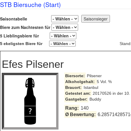
STB Biersuche (Start)
Saisontabelle
Biere zum Nachtesten für
5 Lieblingsbiere für
5 ekeligsten Biere für
Stand
Efes Pilsener
Biersorte:
Pilsener
Alkoholgehalt:
5 Vol. %
Brauort:
Istanbul
Getestet am:
20170526 in der 10.
Gastgeber:
Buddy
Rang:
140
Ø Bewertung:
6.285714285714