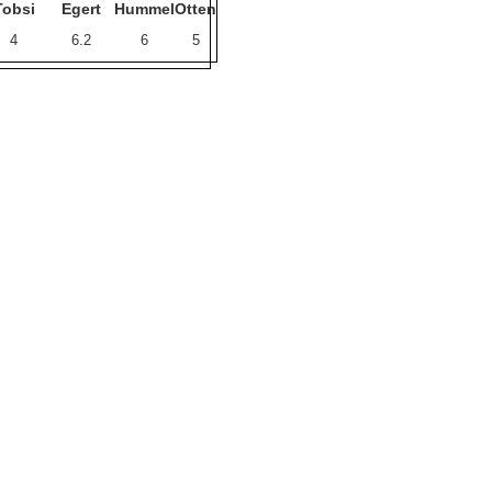
Tobsi
Egert
Hummel
Otten
4
6.2
6
5