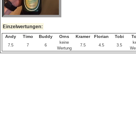
Einzelwertungen:
Andy
Timo
Buddy
Orns
Kramer
Florian
Tobi
T
keine
k
7.5
7
6
7.5
4.5
3.5
Wertung
We