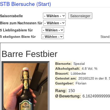
STB Biersuche (Start)
Saisontabelle
Biere zum Nachtesten für
5 Lieblingsbiere für
5 ekeligsten Biere für
Stand
Barre Festbier
Biersorte:
Spezial
Alkoholgehalt:
4.8 Vol. %
Brauort:
Lübbecke
Getestet am:
20160120 in der 8. 
Gastgeber:
Florian
Rang:
150
Ø Bewertung:
6.162499999999