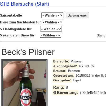
STB Biersuche (Start)
Saisontabelle
Biere zum Nachtesten für
5 Lieblingsbiere für
5 ekeligsten Biere für
Stand
Beck's Pilsner
Biersorte:
Pilsener
Alkoholgehalt:
4.7 Vol. %
Brauort:
Bremen
Getestet am:
20150316 in der 8. 
Gastgeber:
Egert
Rang:
8
Ø Bewertung:
7.845454545454