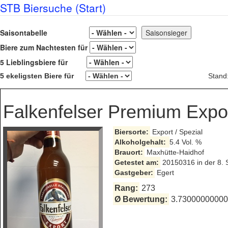
STB Biersuche (Start)
Saisontabelle
Biere zum Nachtesten für
5 Lieblingsbiere für
5 ekeligsten Biere für
Stand
Falkenfelser Premium Expo
Biersorte:
Export / Spezial
Alkoholgehalt:
5.4 Vol. %
Brauort:
Maxhütte-Haidhof
Getestet am:
20150316 in der 8. 
Gastgeber:
Egert
Rang:
273
Ø Bewertung:
3.730000000000