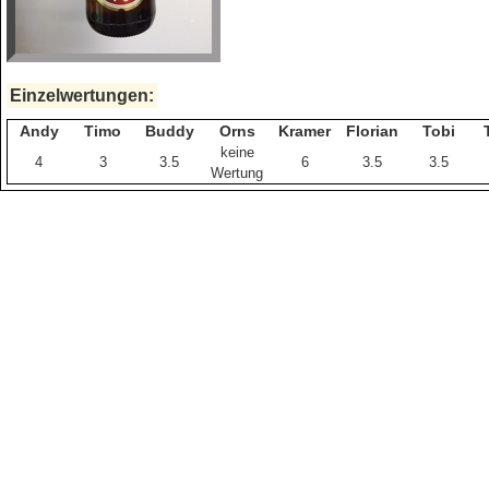
Einzelwertungen:
Andy
Timo
Buddy
Orns
Kramer
Florian
Tobi
keine
4
3
3.5
6
3.5
3.5
Wertung