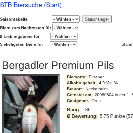
STB Biersuche (Start)
Saisontabelle
Biere zum Nachtesten für
5 Lieblingsbiere für
5 ekeligsten Biere für
Stand
Bergadler Premium Pils
Biersorte:
Pilsener
Alkoholgehalt:
4.9 Vol. %
Brauort:
Neckarsulm
Getestet am:
20080804 in der 1. 
Gastgeber:
Orns
Rang:
186
Ø Bewertung:
5.75 Punkte (5