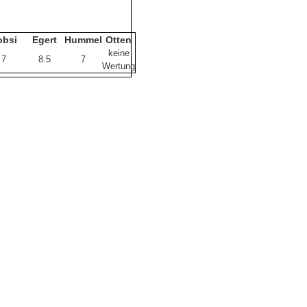
obsi
Egert
Hummel
Otten
keine
7
8.5
7
Wertung