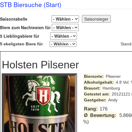
STB Biersuche (Start)
Saisontabelle
Biere zum Nachtesten für
5 Lieblingsbiere für
5 ekeligsten Biere für
Stand
Holsten Pilsener
Biersorte:
Pilsener
Alkoholgehalt:
4.8 Vol.
Brauort:
Hamburg
Getestet am:
20121121 i
Gastgeber:
Andy
Rang:
176
Ø Bewertung:
5.866
%)