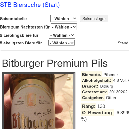
STB Biersuche (Start)
Saisontabelle
Biere zum Nachtesten für
5 Lieblingsbiere für
5 ekeligsten Biere für
Stand
Bitburger Premium Pils
Biersorte:
Pilsener
Alkoholgehalt:
4.8 Vol.
Brauort:
Bitburg
Getestet am:
20130202 i
Gastgeber:
Otten
Rang:
130
Ø Bewertung:
6.399
%)