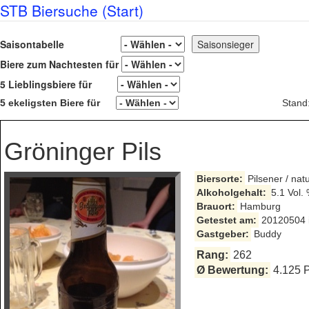
STB Biersuche (Start)
Saisontabelle
Biere zum Nachtesten für
5 Lieblingsbiere für
5 ekeligsten Biere für
Stand
Gröninger Pils
Biersorte:
Pilsener / nat
Alkoholgehalt:
5.1 Vol.
Brauort:
Hamburg
Getestet am:
20120504 i
Gastgeber:
Buddy
Rang:
262
Ø Bewertung:
4.125 P