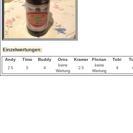
Einzelwertungen:
Andy
Timo
Buddy
Orns
Kramer
Florian
Tobi
T
keine
keine
2.5
5
4
2.5
4
Wertung
Wertung