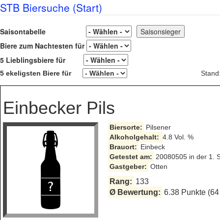
STB Biersuche (Start)
Saisontabelle
Biere zum Nachtesten für
5 Lieblingsbiere für
5 ekeligsten Biere für
Stand
Einbecker Pils
Biersorte:
Pilsener
Alkoholgehalt:
4.8 Vol. %
Brauort:
Einbeck
Getestet am:
20080505 in der 1. 
Gastgeber:
Otten
Rang:
133
Ø Bewertung:
6.38 Punkte (64