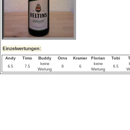
Einzelwertungen:
Andy
Timo
Buddy
Orns
Kramer
Florian
Tobi
keine
keine
6.5
7.5
8
6
6.5
Wertung
Wertung
W