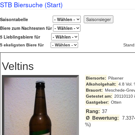
STB Biersuche (Start)
Saisontabelle
Biere zum Nachtesten für
5 Lieblingsbiere für
5 ekeligsten Biere für
Stand
Veltins
Biersorte:
Pilsener
Alkoholgehalt:
4.8 Vol.
Brauort:
Meschede-Grev
Getestet am:
20110110 i
Gastgeber:
Otten
Rang:
37
Ø Bewertung:
7.337
%)